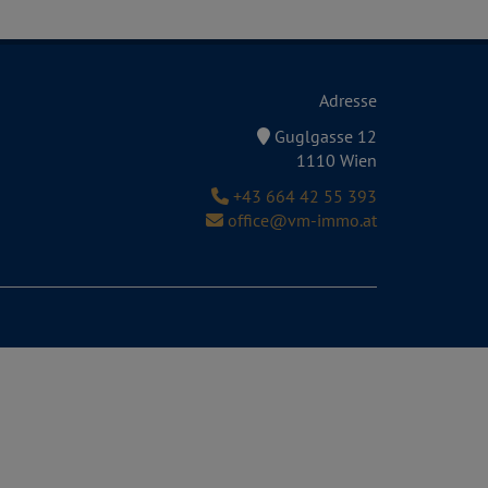
Adresse
Guglgasse 12
1110 Wien
+43 664 42 55 393
office@vm-immo.at