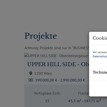
Projekte
Cookie
Achtung: Projekte sind nur in "BUSINESS PREMIUM
Wir verwend
Datenschut
UPPER HILL SIDE - Obersteinergasse 11
Technis
1190 Wien
399.000,00 € - 2.990.000,00 €
Verfügbare Einh.
Flächen
15
43,3 m² - 187,71 m²