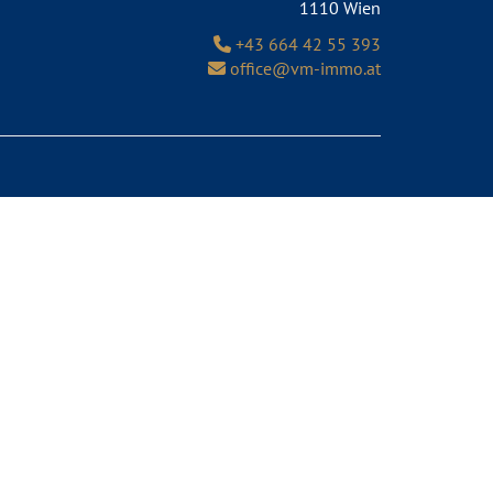
1110 Wien
+43 664 42 55 393
office@vm-immo.at